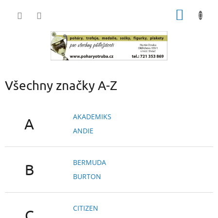
Přejít
NÁKUP
na
obsah
KOŠÍK
Všechny značky A-Z
AKADEMIKS
A
ANDIE
BERMUDA
B
BURTON
CITIZEN
C