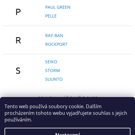
PAUL GREEN
P
PELLE
RAY-BAN
R
ROCKPORT
SEIKO
S
STORM
SUUNTO
Z
á
ODKAZ NA NÁŠ DALŠÍ E-SHOP
p
Tento web používá soubory cookie. Dalším
a
procházením tohoto webu vyjadřujete souhlas s jejich
t
používáním.
í