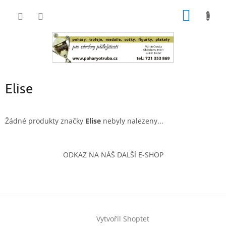
Přejít
NÁKUP
na
obsah
KOŠÍK
Elise
Žádné produkty značky
Elise
nebyly nalezeny...
Z
á
ODKAZ NA NÁŠ DALŠÍ E-SHOP
p
a
t
í
Vytvořil Shoptet