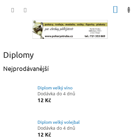
Přejít
NÁKUP
na
obsah
KOŠÍK
Diplomy
Nejprodávanější
Diplom velký víno
Dodávka do 4 dnů
12 Kč
Diplom velký volejbal
Dodávka do 4 dnů
12 Kč