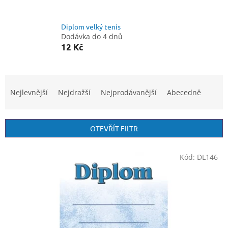
Diplom velký tenis
Dodávka do 4 dnů
12 Kč
Ř
a
Nejlevnější
Nejdražší
Nejprodávanější
Abecedně
z
e
n
OTEVŘÍT FILTR
í
p
V
r
Kód:
DL146
ý
o
p
d
i
u
s
k
p
t
r
ů