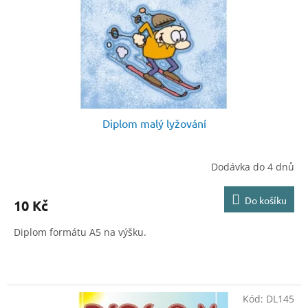
o
d
u
k
t
ů
Diplom malý lyžování
Dodávka do 4 dnů
Do košíku
10 Kč
Diplom formátu A5 na výšku.
Kód:
DL145