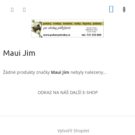
Přejít
NÁKUP
na
obsah
KOŠÍK
Maui Jim
Žádné produkty značky
Maui Jim
nebyly nalezeny...
Z
á
ODKAZ NA NÁŠ DALŠÍ E-SHOP
p
a
t
í
Vytvořil Shoptet