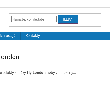
HLEDAT
ích údajů
Kontakty
 London
produkty značky
Fly London
nebyly nalezeny...