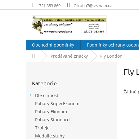
Přejít
721 353 869
Otruba7@seznam.cz
na
obsah
Obchodní podmínky
Podmínky ochrany osobn
Domů
Prodávané značky
Fly London
P
Fly
o
Přeskočit
s
Kategorie
kategorie
t
r
Žádné 
Dle činnosti
a
Poháry SuperEkonom
n
Poháry Ekonom
n
í
Poháry Standard
p
Trofeje
a
Medaile,stuhy