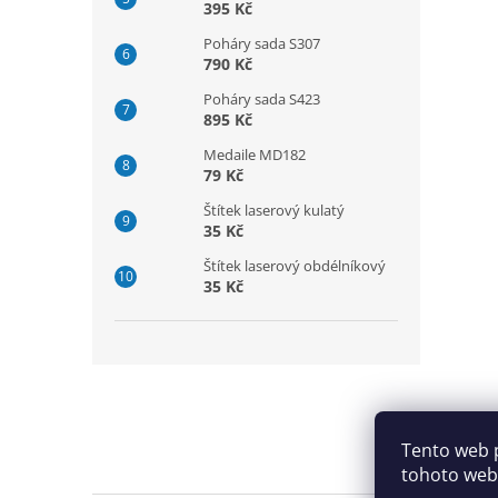
395 Kč
Poháry sada S307
790 Kč
Poháry sada S423
895 Kč
Medaile MD182
79 Kč
Štítek laserový kulatý
35 Kč
Štítek laserový obdélníkový
35 Kč
Z
á
p
a
Tento web 
t
tohoto webu
í