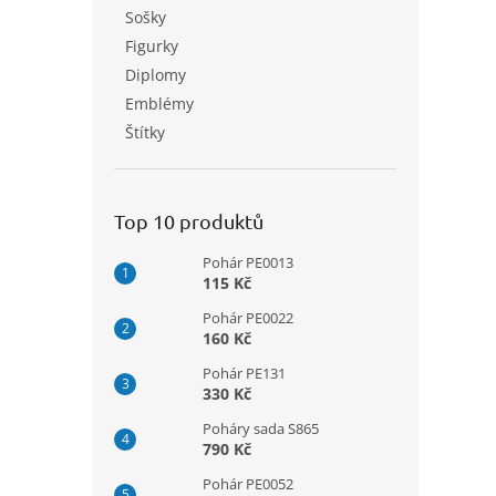
n
Sošky
e
Figurky
l
Diplomy
Emblémy
Štítky
Top 10 produktů
Pohár PE0013
115 Kč
Pohár PE0022
160 Kč
Pohár PE131
330 Kč
Poháry sada S865
790 Kč
Pohár PE0052