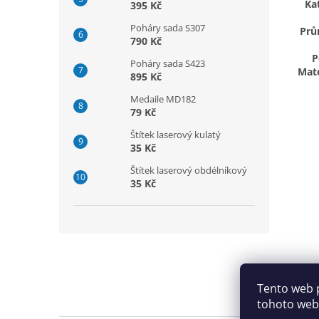
Kat
395 Kč
Poháry sada S307
Prů
790 Kč
P
Poháry sada S423
Mate
895 Kč
Medaile MD182
79 Kč
Štítek laserový kulatý
35 Kč
Štítek laserový obdélníkový
35 Kč
Z
á
p
a
Tento web 
t
tohoto webu
í