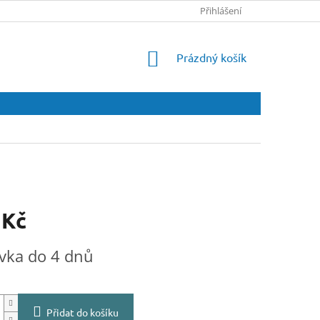
Přihlášení
NÁKUPNÍ
Prázdný košík
KOŠÍK
 Kč
vka do 4 dnů
Přidat do košíku