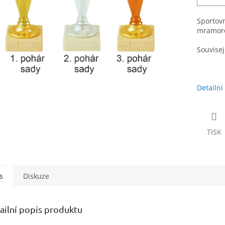
Sportovn
mramorov
Souvisejí
Detailní
TISK
s
Diskuze
ailní popis produktu