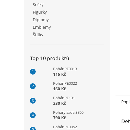
n
Sošky
e
Figurky
l
Diplomy
Emblémy
Štítky
Top 10 produktů
Pohár PE0013
115 Kč
Pohár PE0022
160 Kč
Pohár PE131
Popi
330 Kč
Poháry sada S865
790 Kč
Det
Pohár PE0052