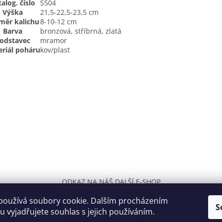
alog. číslo
S504
Výška
21,5-22,5-23,5 cm
měr kalichu
8-10-12 cm
Barva
bronzová, stříbrná, zlatá
odstavec
mramor
riál poháru
kov/plast
ODKAZ NA NÁŠ DALŠÍ E-SHOP
používá soubory cookie. Dalším procházením
S
 vyjadřujete souhlas s jejich používáním.