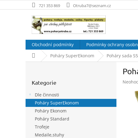
Přejít
721 353 869
Otruba7@seznam.cz
na
obsah
Obchodní podmínky
Podmínky ochrany osobn
Domů
Poháry SuperEkonom
Poháry sada S
P
Poh
o
Přeskočit
s
Průměr
Neoho
Kategorie
kategorie
t
hodnoc
r
produk
Dle činnosti
a
je
Poháry SuperEkonom
n
0,0
Poháry Ekonom
z
n
5
í
Poháry Standard
hvězdič
p
Trofeje
a
Medaile,stuhy