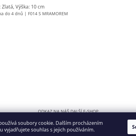
 Zlatá, Výška: 10 cm
ka do 4 dnů
| F014 S MRAMOREM
ODKAZ NA NÁŠ DALŠÍ E-SHOP
používá soubory cookie. Dalším procházením
S
 vyjadřujete souhlas s jejich používáním.