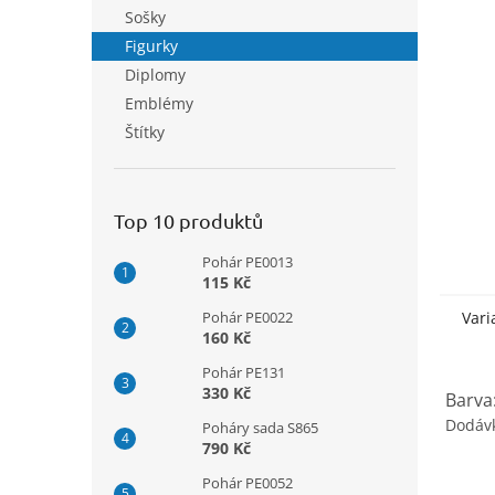
n
Sošky
e
Figurky
l
Diplomy
Emblémy
Štítky
Top 10 produktů
Pohár PE0013
115 Kč
Pohár PE0022
Vari
160 Kč
Pohár PE131
330 Kč
Barva:
Dodáv
Poháry sada S865
790 Kč
Pohár PE0052