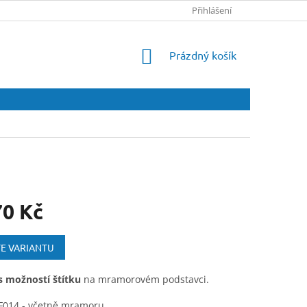
Přihlášení
NÁKUPNÍ
Prázdný košík
KOŠÍK
70 Kč
E VARIANTU
s možností štítku
na mramorovém podstavci.
 F014 - včetně mramoru