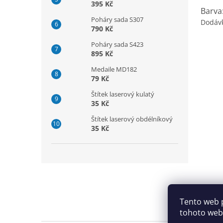
395 Kč
Barva:
Poháry sada S307
Dodáv
790 Kč
Poháry sada S423
895 Kč
Medaile MD182
79 Kč
Štítek laserový kulatý
35 Kč
Štítek laserový obdélníkový
35 Kč
Z
á
p
a
Tento web 
t
tohoto webu
í