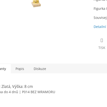
Figurka
Souvisejí
Detailní
TISK
anty
Popis
Diskuze
 Zlatá, Výška: 8 cm
ka do 4 dnů
| P014 BEZ MRAMORU