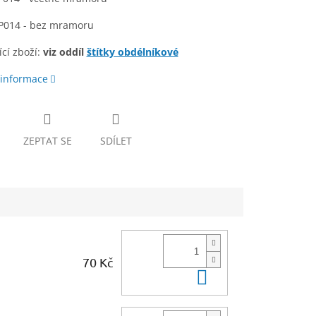
 P014 - bez mramoru
cí zboží:
viz oddíl
štítky obdélníkové
 informace
ZEPTAT SE
SDÍLET
70 Kč
Do košíku