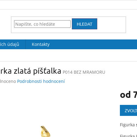
HLEDAT
ích údajů
Kontakty
rka zlatá píšťalka
P014 BEZ MRAMORU
né
dnoceno
Podrobnosti hodnocení
ení
od
tu
Měrná
cena:
ZVOLT
ek.
Figurka
Figurka