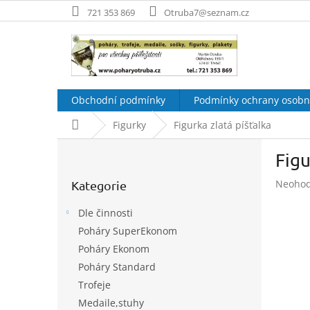
Přejít
721 353 869
Otruba7@seznam.cz
na
obsah
Obchodní podmínky
Podmínky ochrany osobn
Domů
Figurky
Figurka zlatá píšťalka
P
Figu
o
Přeskočit
s
Průměr
Neoho
Kategorie
kategorie
t
hodnoc
r
produk
Dle činnosti
a
je
Poháry SuperEkonom
n
0,0
Poháry Ekonom
z
n
5
í
Poháry Standard
hvězdič
p
Trofeje
a
Medaile,stuhy