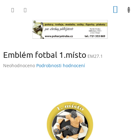
Přejít
NÁKUP
na
obsah
KOŠÍK
Emblém fotbal 1.místo
EM27.1
Průměrné
Neohodnoceno
Podrobnosti hodnocení
hodnocení
produktu
je
0,0
z
5
hvězdiček.