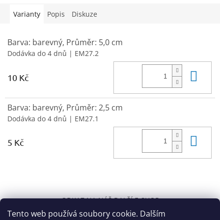
Varianty
Popis
Diskuze
Barva: barevný, Průměr: 5,0 cm
Dodávka do 4 dnů
| EM27.2
Do 
10 Kč
Barva: barevný, Průměr: 2,5 cm
Dodávka do 4 dnů
| EM27.1
Do 
5 Kč
Z
á
ODKAZ NA NÁŠ DALŠÍ E-SHOP
p
Tento web používá soubory cookie. Dalším
a