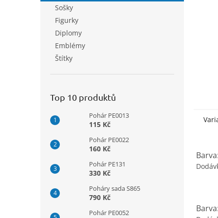
n
Sošky
e
Figurky
l
Diplomy
Emblémy
Štítky
Top 10 produktů
Pohár PE0013
Vari
115 Kč
Pohár PE0022
160 Kč
Barva
Pohár PE131
Dodáv
330 Kč
Poháry sada S865
790 Kč
Barva
Pohár PE0052