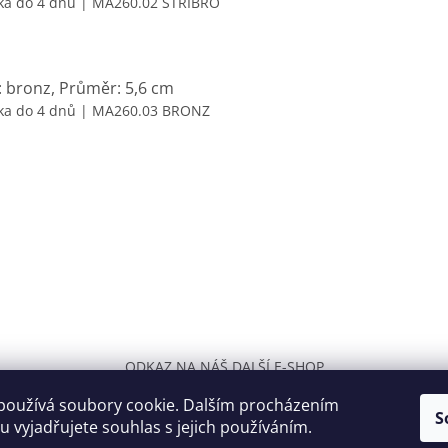
ka do 4 dnů
| MA260.02 STRIBRO
: bronz, Průměr: 5,6 cm
ka do 4 dnů
| MA260.03 BRONZ
ODKAZ NA NÁŠ DALŠÍ E-SHOP
používá soubory cookie. Dalším procházením
S
 vyjadřujete souhlas s jejich používáním.