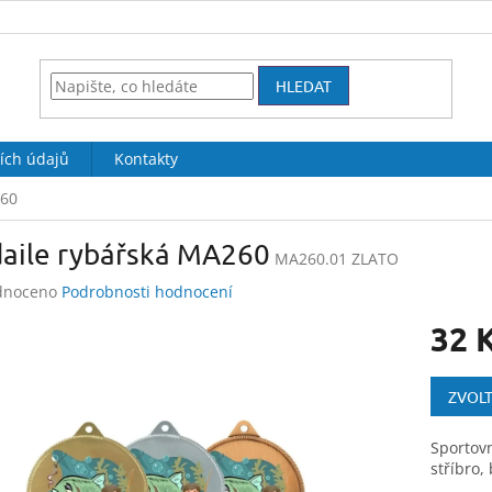
HLEDAT
ích údajů
Kontakty
260
aile rybářská MA260
MA260.01 ZLATO
né
dnoceno
Podrobnosti hodnocení
ení
32 
tu
Měrná
cena:
ZVOLT
ek.
Sportovn
stříbro,