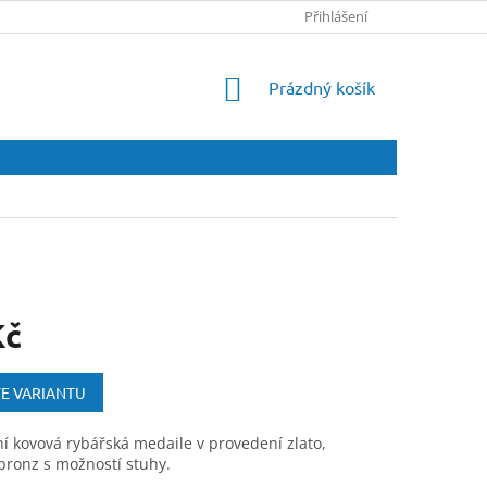
Přihlášení
NÁKUPNÍ
Prázdný košík
KOŠÍK
Kč
E VARIANTU
í kovová rybářská medaile v provedení zlato,
 bronz s možností stuhy.