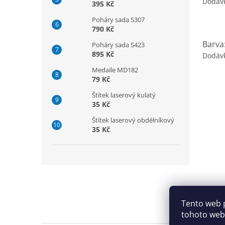
Dodáv
395 Kč
Poháry sada S307
790 Kč
Barva
Poháry sada S423
895 Kč
Dodáv
Medaile MD182
79 Kč
Štítek laserový kulatý
35 Kč
Štítek laserový obdélníkový
35 Kč
Z
á
p
a
Tento web 
t
tohoto webu
í