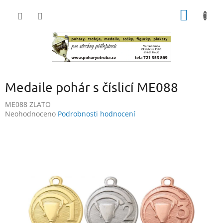
Přejít
NÁKUP
na
obsah
KOŠÍK
Medaile pohár s číslicí ME088
ME088 ZLATO
Průměrné
Neohodnoceno
Podrobnosti hodnocení
hodnocení
produktu
je
0,0
z
5
hvězdiček.