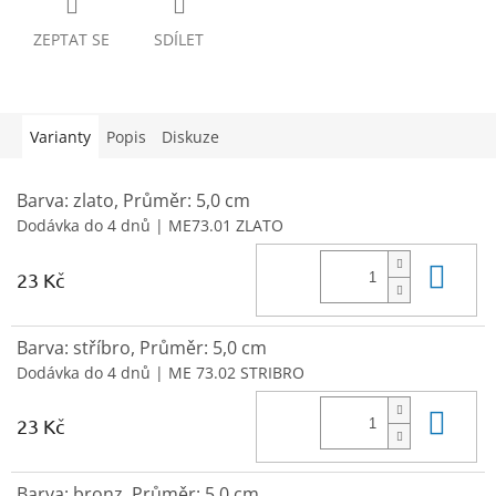
ZEPTAT SE
SDÍLET
Varianty
Popis
Diskuze
Barva: zlato, Průměr: 5,0 cm
Dodávka do 4 dnů
| ME73.01 ZLATO
Do 
23 Kč
Barva: stříbro, Průměr: 5,0 cm
Dodávka do 4 dnů
| ME 73.02 STRIBRO
Do 
23 Kč
Barva: bronz, Průměr: 5,0 cm