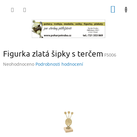
Přejít
NÁKUP
na
obsah
KOŠÍK
Figurka zlatá šipky s terčem
F5006
Průměrné
Neohodnoceno
Podrobnosti hodnocení
hodnocení
produktu
je
0,0
z
5
hvězdiček.