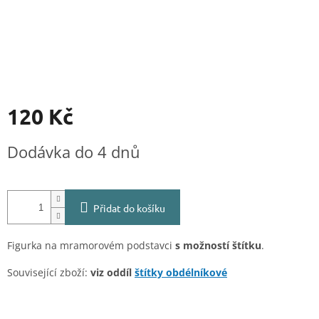
120 Kč
Měrná
Dodávka do 4 dnů
cena:
Přidat do košíku
Figurka na mramorovém podstavci
s možností štítku
.
Související zboží:
viz oddíl
štítky obdélníkové