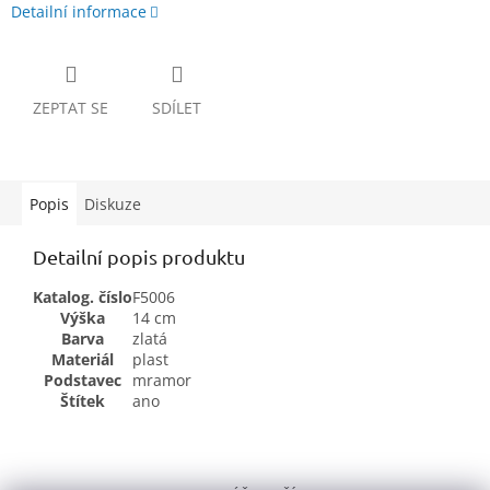
Detailní informace
ZEPTAT SE
SDÍLET
Popis
Diskuze
Detailní popis produktu
Katalog. číslo
F5006
Výška
14 cm
Barva
zlatá
Materiál
plast
Podstavec
mramor
Štítek
ano
Z
á