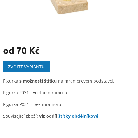
od
70 Kč
Měrná
cena:
ZVOLTE VARIANTU
Figurka
s možností štítku
na mramorovém podstavci.
Figurka F031 - včetně mramoru
Figurka P031 - bez mramoru
Související zboží:
viz oddíl
štítky obdélníkové