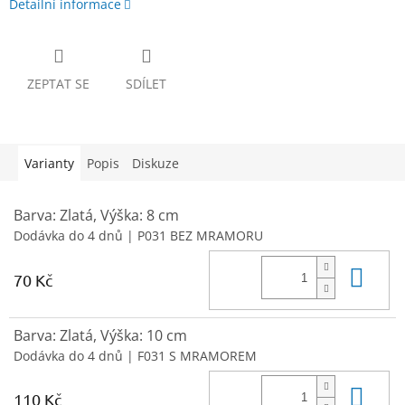
Detailní informace
ZEPTAT SE
SDÍLET
Varianty
Popis
Diskuze
Barva: Zlatá, Výška: 8 cm
Dodávka do 4 dnů
| P031 BEZ MRAMORU
Do 
70 Kč
Barva: Zlatá, Výška: 10 cm
Dodávka do 4 dnů
| F031 S MRAMOREM
Do 
110 Kč