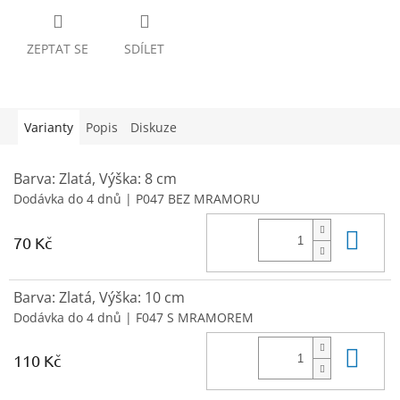
ZEPTAT SE
SDÍLET
Varianty
Popis
Diskuze
Barva: Zlatá, Výška: 8 cm
Dodávka do 4 dnů
| P047 BEZ MRAMORU
Do 
70 Kč
Barva: Zlatá, Výška: 10 cm
Dodávka do 4 dnů
| F047 S MRAMOREM
Do 
110 Kč