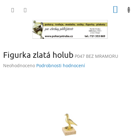
Přejít
NÁKUP
na
obsah
KOŠÍK
Figurka zlatá holub
P047 BEZ MRAMORU
Průměrné
Neohodnoceno
Podrobnosti hodnocení
hodnocení
produktu
je
0,0
z
5
hvězdiček.