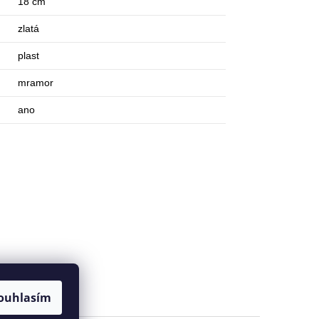
18 cm
zlatá
plast
mramor
ano
ouhlasím