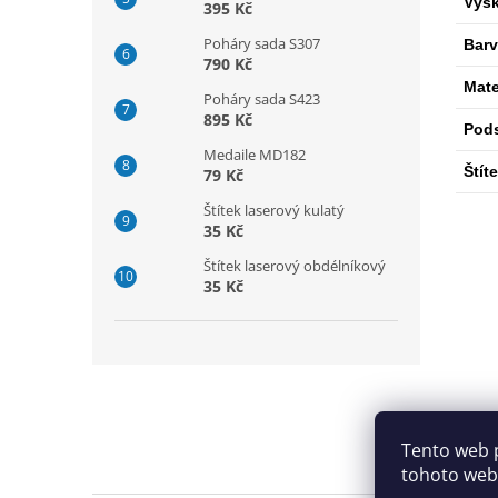
Výš
395 Kč
Poháry sada S307
Bar
790 Kč
Mate
Poháry sada S423
895 Kč
Pod
Medaile MD182
Štít
79 Kč
Štítek laserový kulatý
35 Kč
Štítek laserový obdélníkový
35 Kč
Z
á
p
a
Tento web 
t
tohoto webu
í