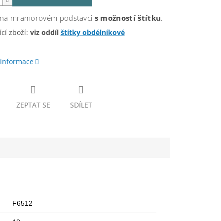
 na mramorovém podstavci
s možností štítku
.
cí zboží:
viz oddíl
štítky obdélníkové
 informace
ZEPTAT SE
SDÍLET
F6512