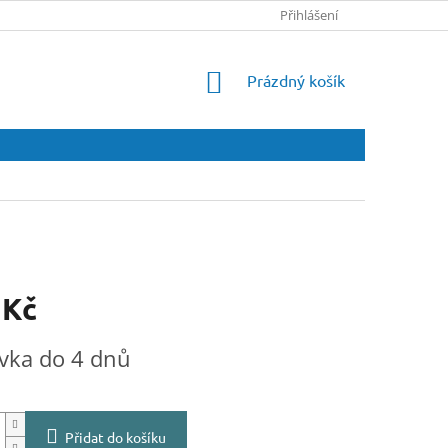
Přihlášení
NÁKUPNÍ
Prázdný košík
KOŠÍK
 Kč
vka do 4 dnů
Přidat do košíku