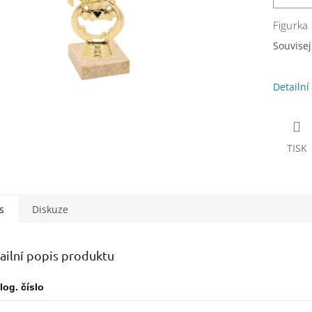
Figurka
Souvisejí
Detailní
TISK
s
Diskuze
ailní popis produktu
log. číslo