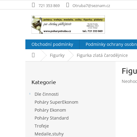
Přejít
721 353 869
Otruba7@seznam.cz
na
obsah
Obchodní podmínky
Podmínky ochrany osobn
Domů
Figurky
Figurka zlatá čarodějnice
P
Figu
o
Přeskočit
s
Průměr
Neoho
Kategorie
kategorie
t
hodnoc
r
produk
Dle činnosti
a
je
Poháry SuperEkonom
n
0,0
Poháry Ekonom
z
n
5
í
Poháry Standard
hvězdič
p
Trofeje
a
Medaile,stuhy