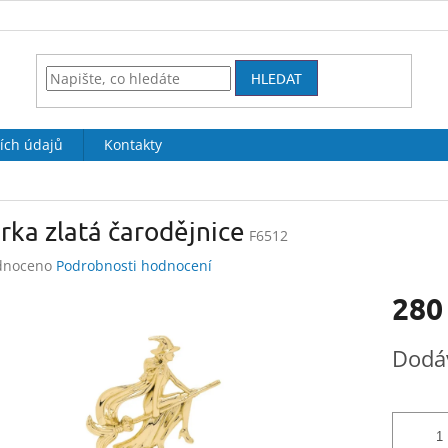
HLEDAT
ích údajů
Kontakty
rka zlatá čarodějnice
F6512
né
dnoceno
Podrobnosti hodnocení
ení
280
tu
Měrná
Dodá
cena:
ek.