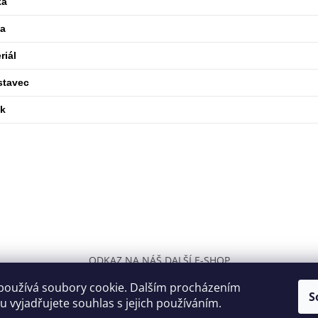
ka
va
riál
stavec
ek
ODKAZ NA NÁŠ DALŠÍ E-SHOP
používá soubory cookie. Dalším procházením
S
 vyjadřujete souhlas s jejich používáním.