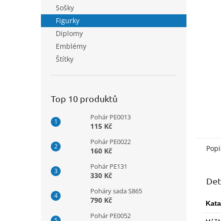
n
Sošky
e
Figurky
l
Diplomy
Emblémy
Štítky
Top 10 produktů
Pohár PE0013
115 Kč
Pohár PE0022
Popi
160 Kč
Pohár PE131
330 Kč
Det
Poháry sada S865
790 Kč
Kata
Pohár PE0052