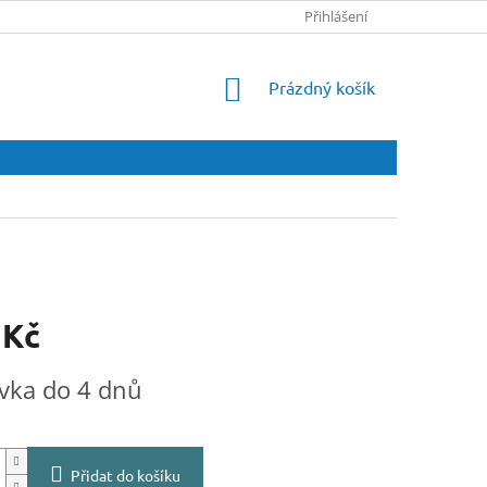
Přihlášení
NÁKUPNÍ
Prázdný košík
KOŠÍK
 Kč
vka do 4 dnů
Přidat do košíku