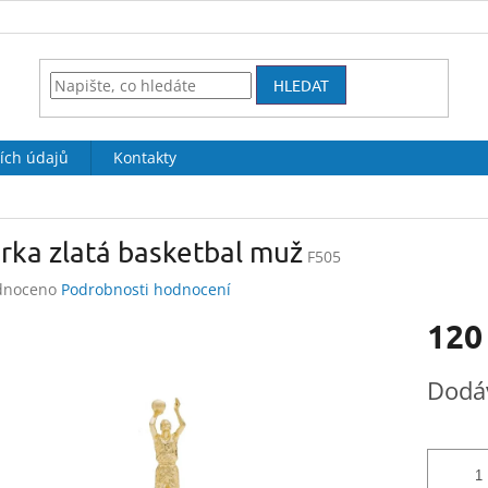
HLEDAT
ích údajů
Kontakty
rka zlatá basketbal muž
F505
né
dnoceno
Podrobnosti hodnocení
ení
120
tu
Měrná
Dodá
cena:
ek.