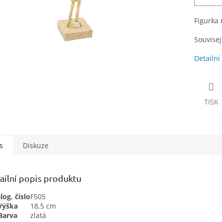
Figurka
Souvisejí
Detailní
TISK
s
Diskuze
ailní popis produktu
log. číslo
F505
Výška
18,5 cm
Barva
zlatá