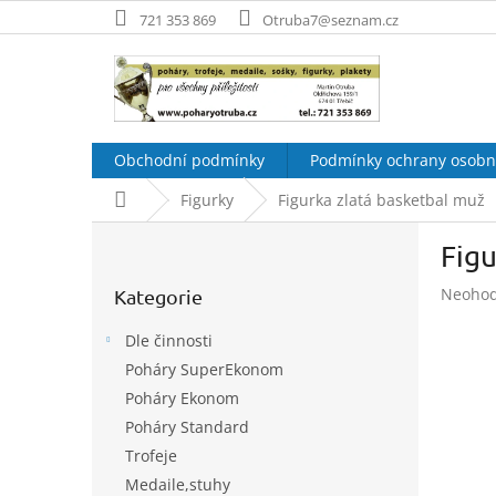
Přejít
721 353 869
Otruba7@seznam.cz
na
obsah
Obchodní podmínky
Podmínky ochrany osobn
Domů
Figurky
Figurka zlatá basketbal muž
P
Figu
o
Přeskočit
s
Průměr
Neoho
Kategorie
kategorie
t
hodnoc
r
produk
Dle činnosti
a
je
Poháry SuperEkonom
n
0,0
Poháry Ekonom
z
n
5
í
Poháry Standard
hvězdič
p
Trofeje
a
Medaile,stuhy