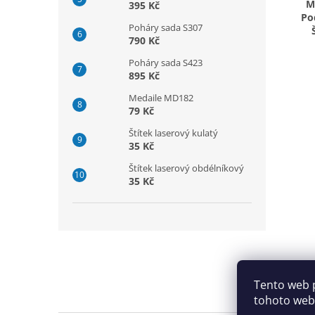
M
395 Kč
Po
Poháry sada S307
790 Kč
Poháry sada S423
895 Kč
Medaile MD182
79 Kč
Štítek laserový kulatý
35 Kč
Štítek laserový obdélníkový
35 Kč
Z
á
p
a
Tento web 
t
tohoto webu
í