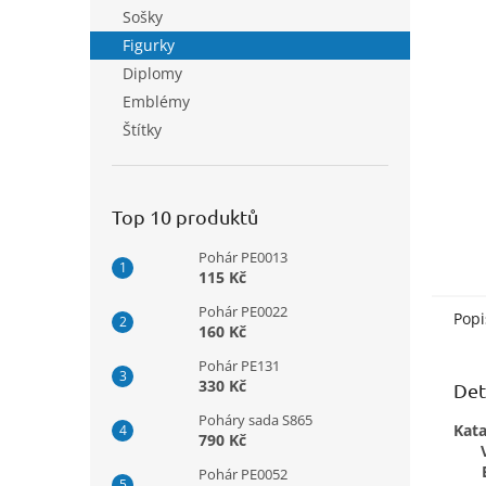
n
Sošky
e
Figurky
l
Diplomy
Emblémy
Štítky
Top 10 produktů
Pohár PE0013
115 Kč
Pohár PE0022
Popi
160 Kč
Pohár PE131
330 Kč
Det
Poháry sada S865
Kata
790 Kč
Pohár PE0052