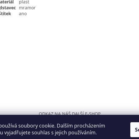
ateriál
plast
dstavec
mramor
Štítek
ano
ODKAZ NA NÁŠ DALŠÍ E-SHOP
používá soubory cookie. Dalším procházením
S
 vyjadřujete souhlas s jejich používáním.