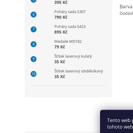
395 Kč
Barva
Poháry sada S307
Dodáv
790 Kč
Poháry sada S423
895 Kč
Medaile MD182
79 Kč
Štítek laserový kulatý
35 Kč
Štítek laserový obdélníkový
35 Kč
Z
á
p
a
Tento web 
t
tohoto webu
í