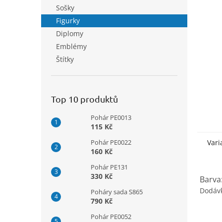
n
Sošky
e
Figurky
l
Diplomy
Emblémy
Štítky
Top 10 produktů
Pohár PE0013
115 Kč
Pohár PE0022
Vari
160 Kč
Pohár PE131
330 Kč
Barva
Dodáv
Poháry sada S865
790 Kč
Pohár PE0052