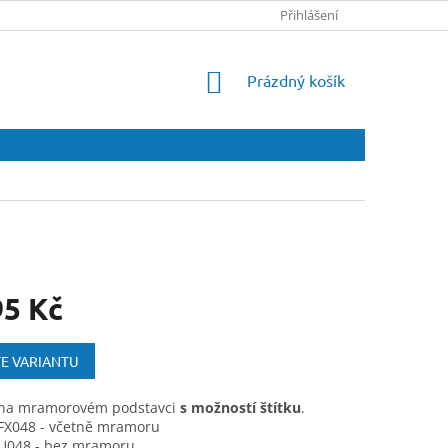
Přihlášení
NÁKUPNÍ
Prázdný košík
KOŠÍK
95 Kč
E VARIANTU
 na mramorovém podstavci
s možností štítku
.
 FX048 - včetně mramoru
 U048 - bez mramoru