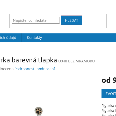
HLEDAT
ích údajů
Kontakty
rka barevná tlapka
U048 BEZ MRAMORU
né
dnoceno
Podrobnosti hodnocení
ení
od
tu
Měrná
cena:
ZVOLT
ek.
Figurka
Figurka
Figurka