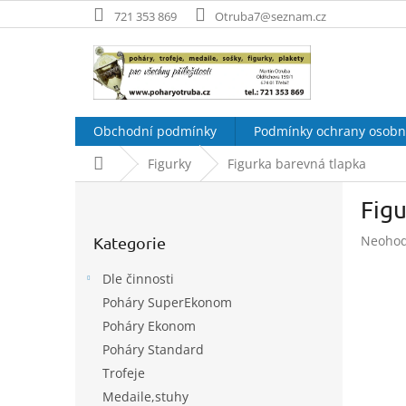
Přejít
721 353 869
Otruba7@seznam.cz
na
obsah
Obchodní podmínky
Podmínky ochrany osobn
Domů
Figurky
Figurka barevná tlapka
P
Figu
o
Přeskočit
s
Průměr
Neoho
Kategorie
kategorie
t
hodnoc
r
produk
Dle činnosti
a
je
Poháry SuperEkonom
n
0,0
Poháry Ekonom
z
n
5
í
Poháry Standard
hvězdič
p
Trofeje
a
Medaile,stuhy