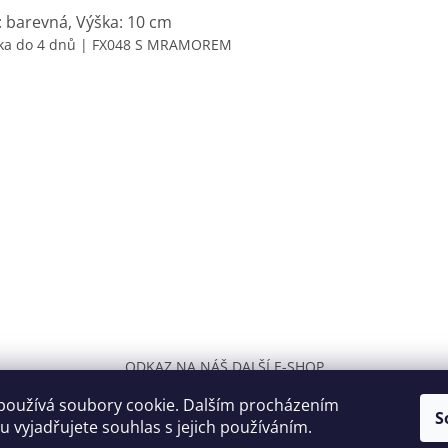
: barevná, Výška: 10 cm
ka do 4 dnů
| FX048 S MRAMOREM
ODKAZ NA NÁŠ DALŠÍ E-SHOP
používá soubory cookie. Dalším procházením
S
 vyjadřujete souhlas s jejich používáním.