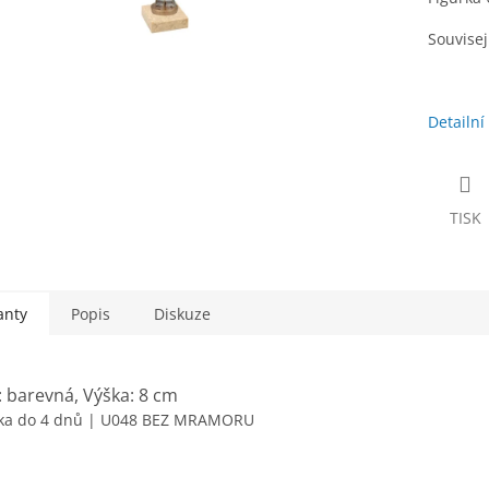
Souvisejí
Detailní
TISK
anty
Popis
Diskuze
: barevná, Výška: 8 cm
ka do 4 dnů
| U048 BEZ MRAMORU