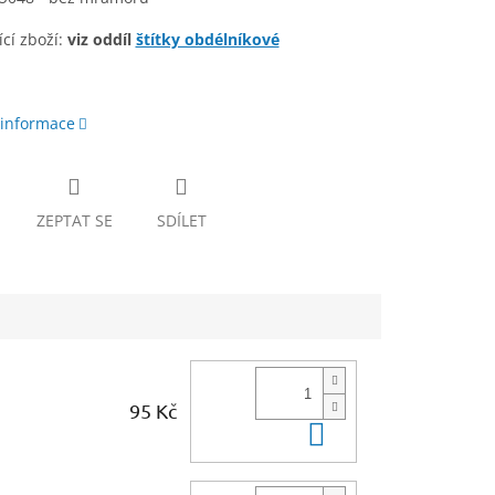
cí zboží:
viz oddíl
štítky obdélníkové
 informace
ZEPTAT SE
SDÍLET
95 Kč
Do košíku