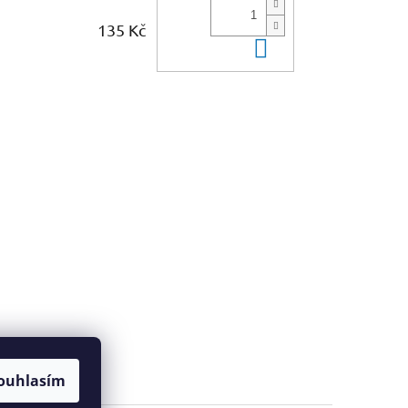
135 Kč
Do košíku
ouhlasím