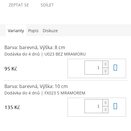
ZEPTAT SE
SDÍLET
Varianty
Popis
Diskuze
Barva: barevná, Výška: 8 cm
Dodávka do 4 dnů
| U023 BEZ MRAMORU
Do 
95 Kč
Barva: barevná, Výška: 10 cm
Dodávka do 4 dnů
| FX023 S MRAMOREM
Do 
135 Kč