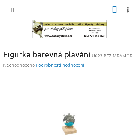
Přejít
NÁKUP
na
obsah
KOŠÍK
Figurka barevná plavání
U023 BEZ MRAMORU
Průměrné
Neohodnoceno
Podrobnosti hodnocení
hodnocení
produktu
je
0,0
z
5
hvězdiček.