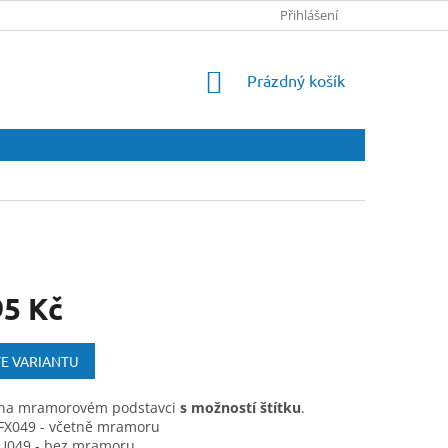
Přihlášení
NÁKUPNÍ
Prázdný košík
KOŠÍK
95 Kč
E VARIANTU
 na mramorovém podstavci
s možností štítku
.
 FX049 - včetně mramoru
 U049 - bez mramoru