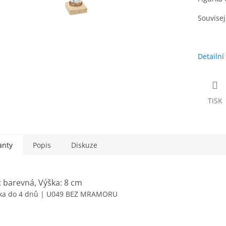
Souvisejí
Detailní
TISK
anty
Popis
Diskuze
: barevná, Výška: 8 cm
ka do 4 dnů
| U049 BEZ MRAMORU