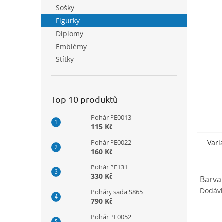
n
Sošky
e
Figurky
l
Diplomy
Emblémy
Štítky
Top 10 produktů
Pohár PE0013
115 Kč
Pohár PE0022
Vari
160 Kč
Pohár PE131
330 Kč
Barva
Dodáv
Poháry sada S865
790 Kč
Pohár PE0052