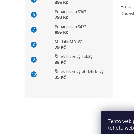
395 Kč
Barva
Poháry sada S307
Dodáv
790 Kč
Poháry sada S423
895 Kč
Medaile MD182
79 Kč
Štítek laserový kulatý
35 Kč
Štítek laserový obdélníkový
35 Kč
Z
á
p
a
Tento web 
t
tohoto webu
í