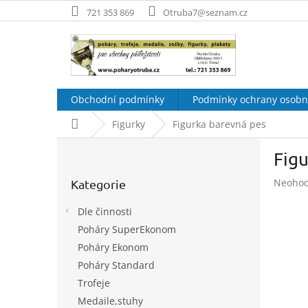
Přejít
721 353 869
Otruba7@seznam.cz
na
obsah
Obchodní podmínky
Podmínky ochrany osobn
Domů
Figurky
Figurka barevná pes
P
Fig
o
Přeskočit
s
Průměr
Neoho
Kategorie
kategorie
t
hodnoc
r
produk
Dle činnosti
a
je
Poháry SuperEkonom
n
0,0
Poháry Ekonom
z
n
5
í
Poháry Standard
hvězdič
p
Trofeje
a
Medaile,stuhy