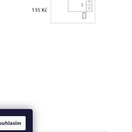
135 Kč
Do košíku
ouhlasím