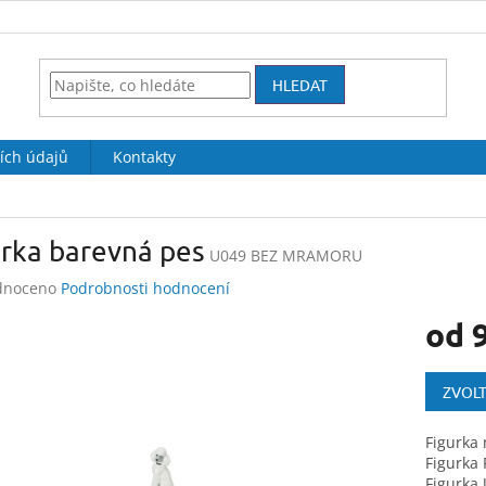
HLEDAT
ích údajů
Kontakty
urka barevná pes
U049 BEZ MRAMORU
né
dnoceno
Podrobnosti hodnocení
ení
od
tu
Měrná
cena:
ZVOLT
ek.
Figurka
Figurka
Figurka