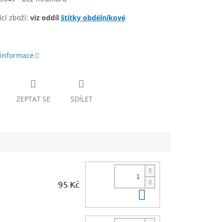
cí zboží:
viz oddíl
štítky obdélníkové
 informace
ZEPTAT SE
SDÍLET
95 Kč
Do košíku