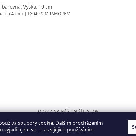
: barevná, Výška: 10 cm
ka do 4 dnů
| FX049 S MRAMOREM
ODKAZ NA NÁŠ DALŠÍ E-SHOP
používá soubory cookie. Dalším procházením
S
 vyjadřujete souhlas s jejich používáním.