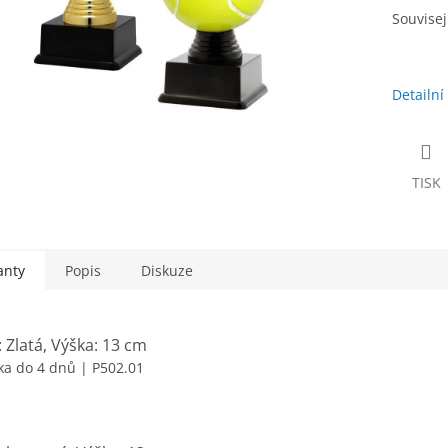
Souvisejí
Detailní
TISK
anty
Popis
Diskuze
 Zlatá, Výška: 13 cm
ka do 4 dnů
| P502.01