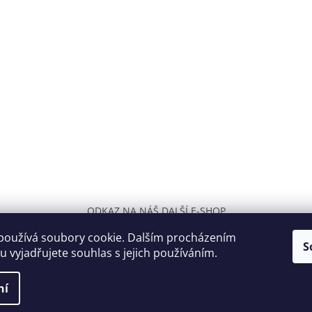
ODKAZ NA NÁŠ DALŠÍ E-SHOP
používá soubory cookie. Dalším procházením
S
 vyjadřujete souhlas s jejich používáním.
ní
razena.