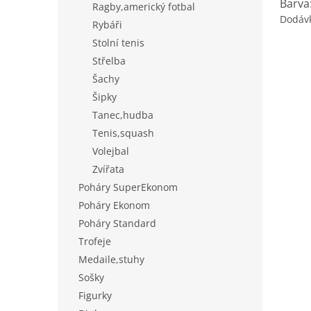
Barva
Ragby,americký fotbal
Dodáv
Rybáři
Stolní tenis
Střelba
Šachy
Šipky
Tanec,hudba
Tenis,squash
Volejbal
Zvířata
Poháry SuperEkonom
Poháry Ekonom
Poháry Standard
Trofeje
Medaile,stuhy
Sošky
Figurky