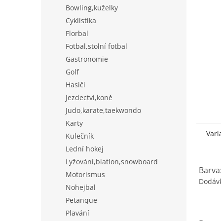
n
Bowling,kuželky
e
Cyklistika
l
Florbal
Fotbal,stolní fotbal
Gastronomie
Golf
Hasiči
Jezdectví,koně
Judo,karate,taekwondo
Karty
Vari
Kulečník
Lední hokej
Lyžování,biatlon,snowboard
Barva:
Motorismus
Dodáv
Nohejbal
Petanque
Plavání