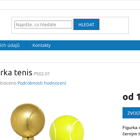
HLEDAT
ích údajů
Kontakty
rka tenis
P502.01
né
dnoceno
Podrobnosti hodnocení
ení
od
tu
Měrná
cena:
ZVOLT
ek.
Figurka 
černým t