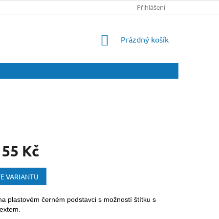
Přihlášení
NÁKUPNÍ
Prázdný košík
KOŠÍK
155 Kč
E VARIANTU
na plastovém černém podstavci s možností štítku s
extem.