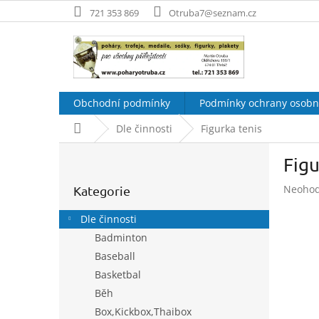
Přejít
721 353 869
Otruba7@seznam.cz
na
obsah
Obchodní podmínky
Podmínky ochrany osobn
Domů
Dle činnosti
Figurka tenis
P
Figu
o
Přeskočit
s
Průměr
Neoho
Kategorie
kategorie
t
hodnoc
r
produk
Dle činnosti
a
je
Badminton
n
0,0
Baseball
z
n
5
í
Basketbal
hvězdič
p
Běh
a
Box,Kickbox,Thaibox