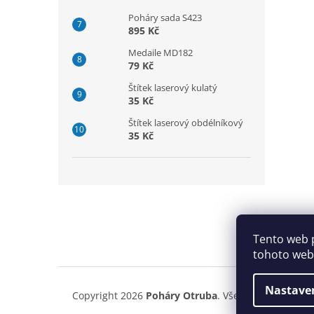
Poháry sada S423
895 Kč
Medaile MD182
79 Kč
Štítek laserový kulatý
35 Kč
Štítek laserový obdélníkový
35 Kč
Z
á
p
a
Tento web 
t
tohoto webu
í
Nastave
Copyright 2026
Poháry Otruba
. Všechna práva vyh