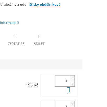
cí zboží:
viz oddíl
štítky obdélníkové
 informace
ZEPTAT SE
SDÍLET
155 Kč
Do košíku